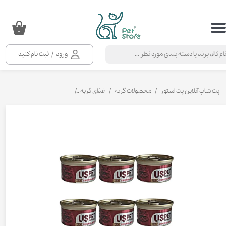
حساب کاربری من
۰
تغییر گذر واژه
ورود
/
ثبت نام کنید
سفارشات
خروج از حساب کاربری
پت شاپ آنلاین پت استور
محصولات گربه
غذای گربه
کنسرو و پوچ و غذای تر گربه