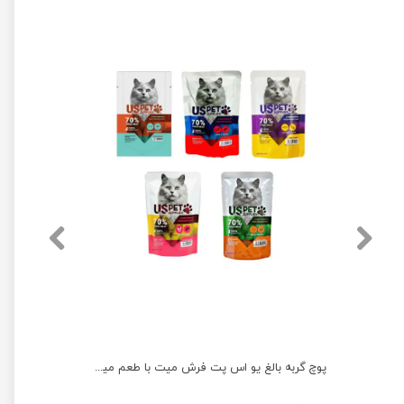
کنسرو غذای گربه یو اس پت مدل های پریمیوم با طعم ماهی تن انبه و کدو تنبل بسته 6 عددی
پوچ گربه بالغ یو اس پت فرش میت با طعم میکس بسته 5 عددی