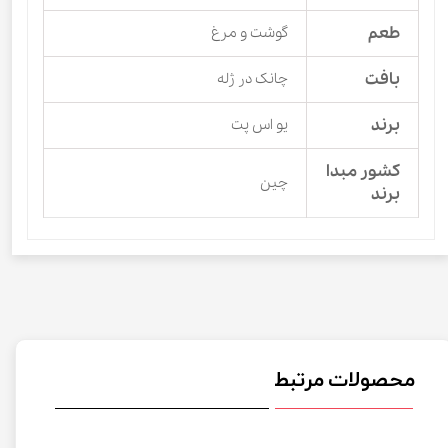
طعم
گوشت و مرغ
بافت
چانک در ژله
برند
یو اس پت
کشور مبدا
چین
برند
محصولات مرتبط