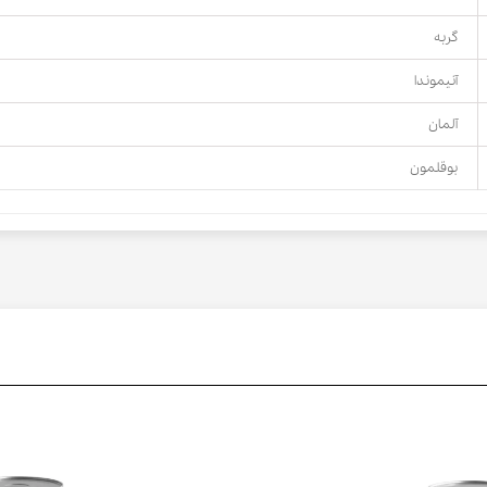
گربه
آنیموندا
آلمان
بوقلمون