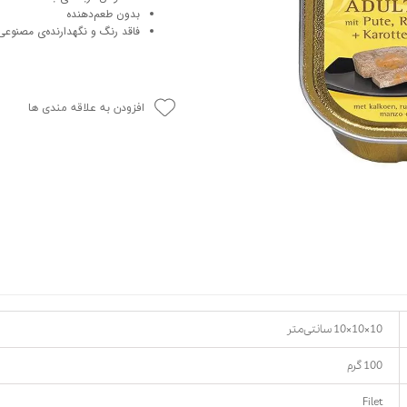
بدون طعم‌دهنده
حوله سگ
غذا گربه
فاقد رنگ و نگهدارنده‌ی مصنوعی
ربه
ر بچه گربه
وله گربه
افزودن به علاقه مندی ها
10×10×10 سانتی‌متر
100 گرم
Filet