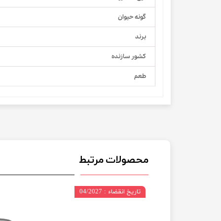
گونه حیوان
برند
کشور سازنده
طعم
محصولات مرتبط
 10/2028
تاریخ انقضاء : 04/2027