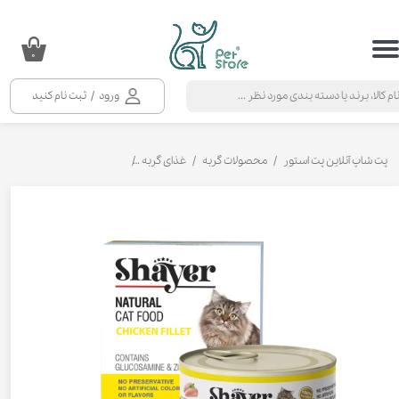
حساب کاربری من
۰
تغییر گذر واژه
ورود
/
ثبت نام کنید
سفارشات
خروج از حساب کاربری
پت شاپ آنلاین پت استور
محصولات گربه
غذای گربه
کنسرو و پوچ و غذای تر گربه