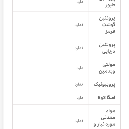
دارد
طیور
پروتئین
گوشت
ندارد
قرمز
پروتئین
ندارد
دریایی
مولتی
دارد
ویتامین
پروبیوتیک
ندارد
امگا 3و6
دارد
مواد
معدنی
ندارد
مورد نیاز و