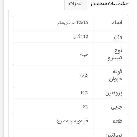
مشخصات محصول
نظرات
ابعاد
15×10 سانتی‌متر
وزن
110 گرم
نوع
فیله
کنسرو
گونه
گربه
حیوان
پروتئین
11%
چربی
2%
طعم
فیله‌ی سینه مرغ
پروتئین