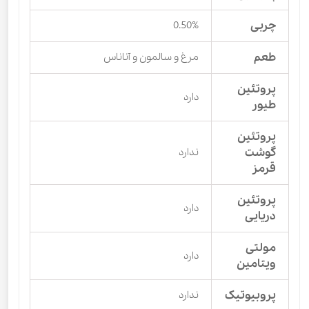
چربی
0.50%
طعم
مرغ و سالمون و آناناس
پروتئین
دارد
طیور
پروتئین
گوشت
ندارد
قرمز
پروتئین
دارد
دریایی
مولتی
دارد
ویتامین
پروبیوتیک
ندارد