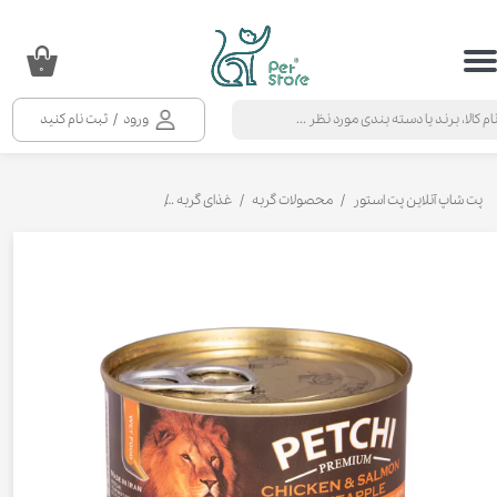
حساب کاربری من
۰
تغییر گذر واژه
ورود
/
ثبت نام کنید
سفارشات
خروج از حساب کاربری
پت شاپ آنلاین پت استور
محصولات گربه
غذای گربه
کنسرو و پوچ و غذای تر گربه