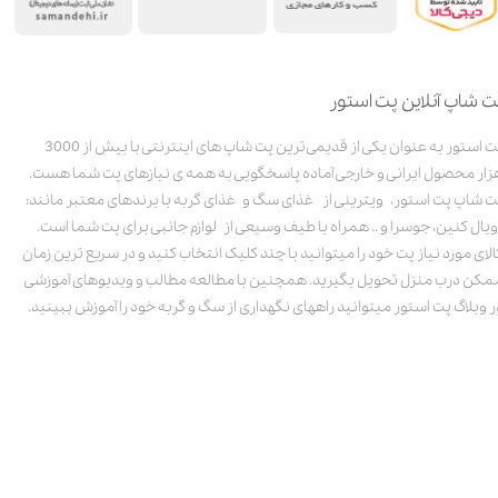
ت شاپ آنلاین پت استور
پت استور به عنوان یکی از قدیمی‌ترین پت شاپ های اینترنتی با بیش از 3000
زار محصول ایرانی و خارجی آماده پاسخگویی به همه ی نیازهای پت شما هست.
ت شاپ پت استور، ویترینی از غذای سگ و غذای گربه با برندهای معتبر مانند:
ویال کنین، جوسرا و .. همراه با طیف وسیعی از لوازم جانبی برای پت شما است.
الای مورد نیاز پت خود را میتوانید با چند کلیک انتخاب کنید و در سریع ترین زمان
مکن درب منزل تحویل بگیرید. همچنین با مطالعه مطالب و ویدیوهای آموزشی
ر وبلاگ پت استور میتوانید راههای نگهداری از سگ و گربه خود را آموزش ببینید.