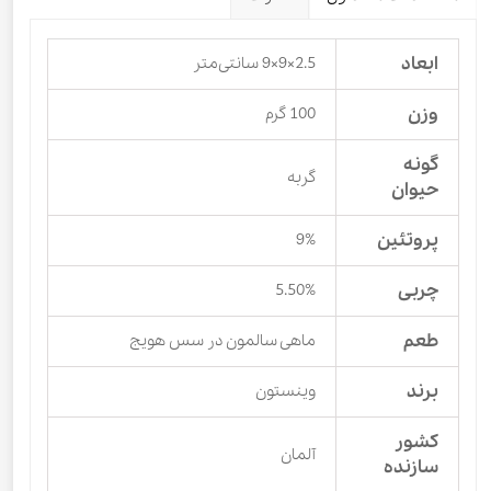
ابعاد
2.5×9×9 سانتی‌متر
وزن
100 گرم
گونه
گربه
حیوان
پروتئین
9%
چربی
5.50%
طعم
ماهی سالمون در سس هویج
برند
وینستون
کشور
آلمان
سازنده