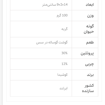
ابعاد
14×2×9 سانتی‌متر
وزن
100 گرم
گونه
گربه
حیوان
طعم
گوشت گوساله در سس
پروتئین
30%
چربی
12%
برند
کوشیدا
کشور
ایرلند
سازنده