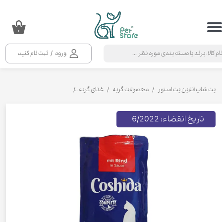
حساب کاربری من
۰
تغییر گذر واژه
ورود
/
ثبت نام کنید
سفارشات
خروج از حساب کاربری
پت شاپ آنلاین پت استور
محصولات گربه
غذای گربه
کنسرو و پوچ و غذای تر گربه
تاریخ انقضاء: 6/2022