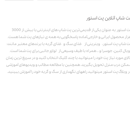
ت شاپ آنلاین پت استور
پت استور به عنوان یکی از قدیمی‌ترین پت شاپ های اینترنتی با بیش از 3000
زار محصول ایرانی و خارجی آماده پاسخگویی به همه ی نیازهای پت شما هست.
ت شاپ پت استور، ویترینی از غذای سگ و غذای گربه با برندهای معتبر مانند:
ویال کنین، جوسرا و .. همراه با طیف وسیعی از لوازم جانبی برای پت شما است.
الای مورد نیاز پت خود را میتوانید با چند کلیک انتخاب کنید و در سریع ترین زمان
مکن درب منزل تحویل بگیرید. همچنین با مطالعه مطالب و ویدیوهای آموزشی
ر وبلاگ پت استور میتوانید راههای نگهداری از سگ و گربه خود را آموزش ببینید.