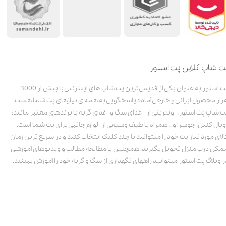
ت شاپ آنلاین پت استور
پت استور به عنوان یکی از قدیمی‌ترین پت شاپ های اینترنتی با بیش از 3000
زار محصول ایرانی و خارجی آماده پاسخگویی به همه ی نیازهای پت شما هست.
ت شاپ پت استور، ویترینی از غذای سگ و غذای گربه با برندهای معتبر مانند:
ویال کنین، جوسرا و .. همراه با طیف وسیعی از لوازم جانبی برای پت شما است.
الای مورد نیاز پت خود را میتوانید با چند کلیک انتخاب کنید و در سریع ترین زمان
مکن درب منزل تحویل بگیرید. همچنین با مطالعه مطالب و ویدیوهای آموزشی
ر وبلاگ پت استور میتوانید راههای نگهداری از سگ و گربه خود را آموزش ببینید.