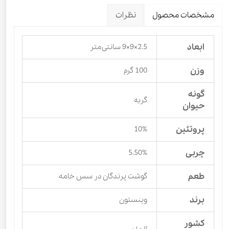
مشخصات محصول
نظرات
ابعاد
2.5×9×9 سانتی‌متر
وزن
100 گرم
گونه
گربه
حیوان
پروتئین
10%
چربی
5.50%
طعم
گوشت پرندگان در سس خامه
برند
وینستون
کشور