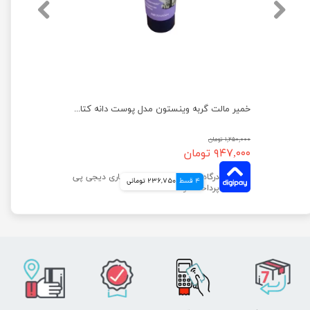
کنسرو غذای گربه گورمت مدل مرغ و جگر وزن 85 گرم
خمیر مالت گربه وینستون مدل پوست دانه کتان وزن 100 گرم
۱,۲۵۰,۰۰۰ تومان
۹۴۷,۰۰۰ تومان
4 قسط
236,750 تومانی