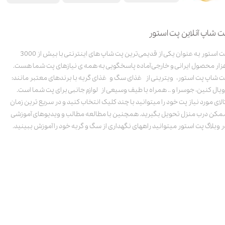
ت شاپ آنلاین پت استور
پت استور به عنوان یکی از قدیمی‌ترین پت شاپ های اینترنتی با بیش از 3000
زار محصول ایرانی و خارجی آماده پاسخگویی به همه ی نیازهای پت شما هست.
ت شاپ پت استور، ویترینی از غذای سگ و غذای گربه با برندهای معتبر مانند:
ویال کنین، جوسرا و .. همراه با طیف وسیعی از لوازم جانبی برای پت شما است.
الای مورد نیاز پت خود را میتوانید با چند کلیک انتخاب کنید و در سریع ترین زمان
مکن درب منزل تحویل بگیرید. همچنین با مطالعه مطالب و ویدیوهای آموزشی
ر وبلاگ پت استور میتوانید راههای نگهداری از سگ و گربه خود را آموزش ببینید.