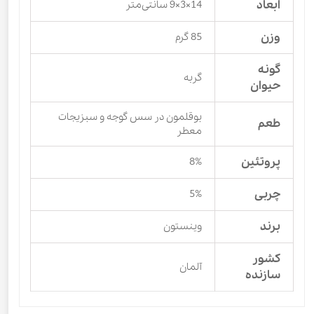
ابعاد
14×3×9 سانتی‌متر
وزن
85 گرم
گونه
گربه
حیوان
بوقلمون در سس گوجه و سبزیجات
طعم
معطر
پروتئین
8%
چربی
5%
برند
وینستون
کشور
آلمان
سازنده