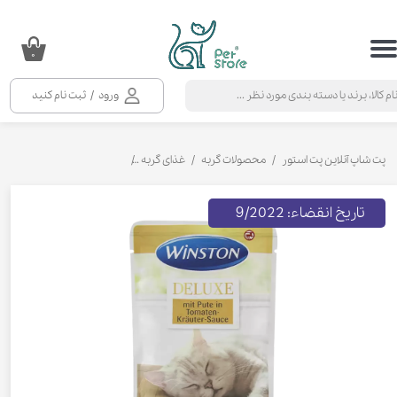
حساب کاربری من
۰
تغییر گذر واژه
ورود
/
ثبت نام کنید
سفارشات
خروج از حساب کاربری
پت شاپ آنلاین پت استور
محصولات گربه
غذای گربه
کنسرو و پوچ و غذای تر گربه
تاریخ انقضاء: 9/2022