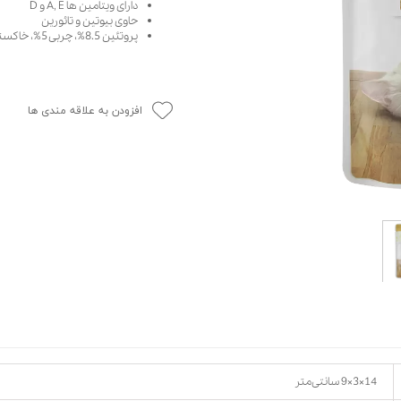
دارای ویتامین ها A, E و D
حوله سگ
غذا گربه
حاوی بیوتین و تائورین
پروتئین 8.5%، چربی 5%، خاکستر 2%، فیبر 0.5%، رطوبت 80%
ربه
ر بچه گربه
وله گربه
افزودن به علاقه مندی ها
14×3×9 سانتی‌متر