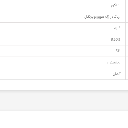
85 گرم
اردک در ژله هویج و پرتقال
گربه
8.50%
5%
وینستون
آلمان