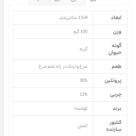
ابعاد
8×13 سانتی‌متر
وزن
100 گرم
گونه
گربه
حیوان
طعم
مرغ و اردک در ژله تخم مرغ
پروتئین
30%
چربی
12%
برند
کوشیدا
کشور
آلمان
سازنده