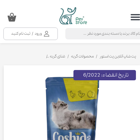
حساب کاربری من
۰
تغییر گذر واژه
ورود
/
ثبت نام کنید
سفارشات
خروج از حساب کاربری
پت شاپ آنلاین پت استور
محصولات گربه
غذای گربه
کنسرو و پوچ و غذای تر گربه
تاریخ انقضاء: 6/2022