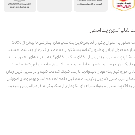
ت شاپ آنلاین پت استور
پت استور به عنوان یکی از قدیمی‌ترین پت شاپ های اینترنتی با بیش از 3000
زار محصول ایرانی و خارجی آماده پاسخگویی به همه ی نیازهای پت شما هست.
ت شاپ پت استور، ویترینی از غذای سگ و غذای گربه با برندهای معتبر مانند:
ویال کنین، جوسرا و .. همراه با طیف وسیعی از لوازم جانبی برای پت شما است.
الای مورد نیاز پت خود را میتوانید با چند کلیک انتخاب کنید و در سریع ترین زمان
مکن درب منزل تحویل بگیرید. همچنین با مطالعه مطالب و ویدیوهای آموزشی
ر وبلاگ پت استور میتوانید راههای نگهداری از سگ و گربه خود را آموزش ببینید.