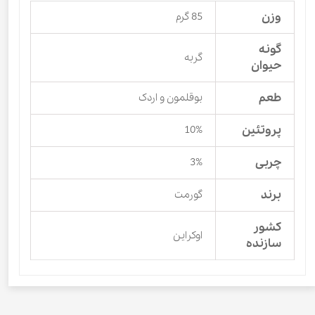
وزن
85 گرم
گونه
گربه
حیوان
طعم
بوقلمون و اردک
پروتئین
10%
چربی
3%
برند
گورمت
کشور
اوکراین
سازنده