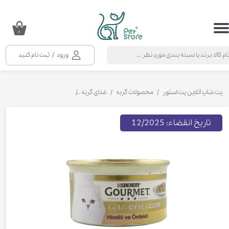
حساب کاربری من
۰
تغییر گذر واژه
ورود
/
ثبت نام کنید
سفارشات
خروج از حساب کاربری
پت شاپ آنلاین پت استور
محصولات گربه
غذای گربه
کنسرو و پوچ و غذای تر گربه
تاریخ انقضاء: 12/2025