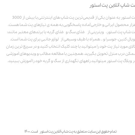
ت شاپ آنلاین پت استور
پت استور به عنوان یکی از قدیمی‌ترین پت شاپ های اینترنتی با بیش از 3000
زار محصول ایرانی و خارجی آماده پاسخگویی به همه ی نیازهای پت شما هست.
ت شاپ پت استور، ویترینی از غذای سگ و غذای گربه با برندهای معتبر مانند:
ویال کنین، جوسرا و .. همراه با طیف وسیعی از لوازم جانبی برای پت شما است.
الای مورد نیاز پت خود را میتوانید با چند کلیک انتخاب کنید و در سریع ترین زمان
مکن درب منزل تحویل بگیرید. همچنین با مطالعه مطالب و ویدیوهای آموزشی
ر وبلاگ پت استور میتوانید راههای نگهداری از سگ و گربه خود را آموزش ببینید.
تمام حقوق این سایت متعلق به پت شاپ آنلاین پت استور است. ۱۴۰۰