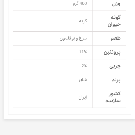
وزن
400 گرم
گونه
گربه
حیوان
طعم
مرغ و بوقلمون
پروتئین
11%
چربی
2%
برند
شایر
کشور
ایران
سازنده