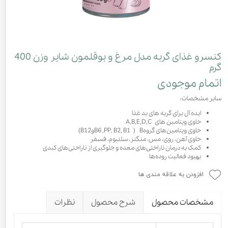
کنسرو غذای گربه مدل مرغ و بوقلمون شایر وزن 400
گرم
اتمام موجودی
سایر مشخصات:
ایده آل برای گربه های بد غذا
حاوی ویتامین های A,B,E,D,C
حاوی ویتامین‌های گروهB ( B6 ,PP, B2, B1وB12)
حاوی آهن، روی، مس، منگنز، سلنیوم، فسفر
کمک به درمان ناراحتی‌های معده و جلوگیری از ناراحتی‌های کبدی
بهبود فعالیت روده‌ها
افزودن به علاقه مندی ها
مشخصات محصول
شرح محصول
نظرات