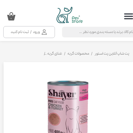
حساب کاربری من
۰
تغییر گذر واژه
ورود
/
ثبت نام کنید
سفارشات
خروج از حساب کاربری
پت شاپ آنلاین پت استور
محصولات گربه
غذای گربه
کنسرو و پوچ و غذای تر گربه