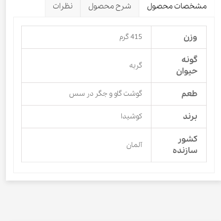
مشخصات محصول
شرح محصول
نظرات
وزن
415 گرم
گونه
گربه
حیوان
طعم
گوشت گاو و جگر در سس
برند
کوشیدا
کشور
آلمان
سازنده