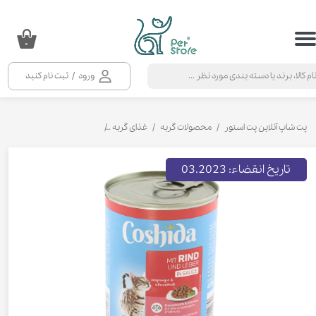
حساب کاربری من
۰
تغییر گذر واژه
ورود
/
ثبت نام کنید
سفارشات
خروج از حساب کاربری
پت شاپ آنلاین پت استور
محصولات گربه
غذای گربه
کنسرو و پوچ و غذای تر گربه
تاریخ انقضاء: 03.2023