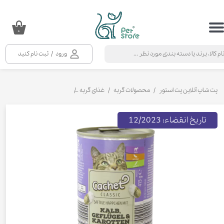
حساب کاربری من
۰
تغییر گذر واژه
ورود
/
ثبت نام کنید
سفارشات
خروج از حساب کاربری
پت شاپ آنلاین پت استور
محصولات گربه
غذای گربه
کنسرو و پوچ و غذای تر گربه
تاریخ انقضاء: 12/2023