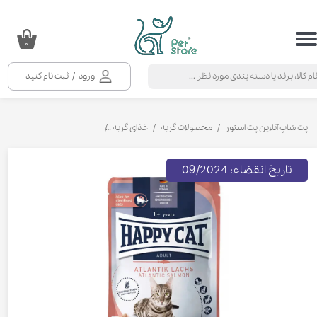
حساب کاربری من
۰
تغییر گذر واژه
ورود
/
ثبت نام کنید
سفارشات
خروج از حساب کاربری
پت شاپ آنلاین پت استور
محصولات گربه
غذای گربه
کنسرو و پوچ و غذای تر گربه
تاریخ انقضاء: 09/2024