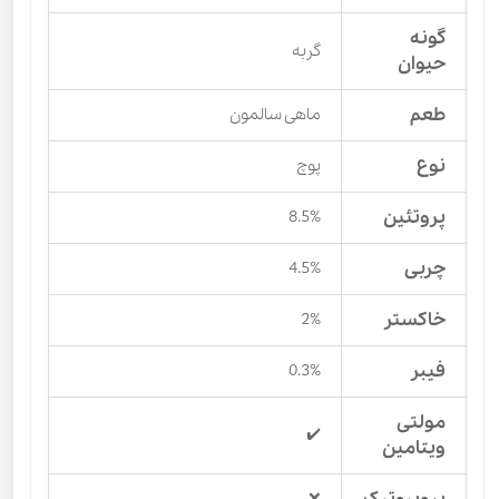
گونه
گربه
حیوان
طعم
ماهی سالمون
نوع
پوچ
پروتئین
8.5%
چربی
4.5%
خاکستر
2%
فیبر
0.3%
مولتی
✔️
ویتامین
❌