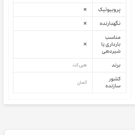
پروبیوتیک
❌
نگهدارنده
❌
مناسب
بارداری یا
❌
شیردهی
برند
هپی کت
کشور
آلمان
سازنده