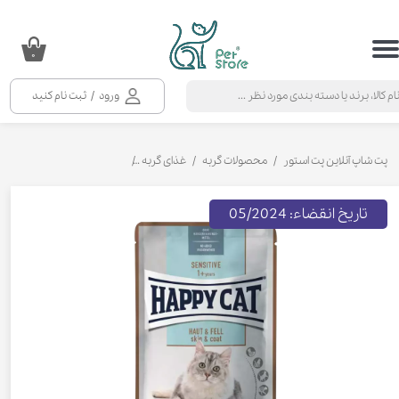
حساب کاربری من
۰
تغییر گذر واژه
ورود
/
ثبت نام کنید
سفارشات
خروج از حساب کاربری
پت شاپ آنلاین پت استور
محصولات گربه
غذای گربه
کنسرو و پوچ و غذای تر گربه
تاریخ انقضاء: 05/2024