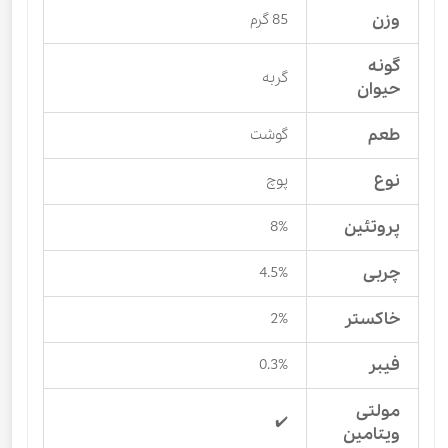
وزن
85 گرم
گونه
گربه
حیوان
طعم
گوشت
نوع
پوچ
پروتئین
8%
چربی
4.5%
خاکستر
2%
فیبر
0.3%
مولتی
✔️
ویتامین