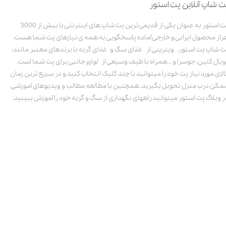
ت شاپ آنلاین پت استور
پت استور به عنوان یکی از قدیمی‌ترین پت شاپ های اینترنتی با بیش از 3000
زار محصول ایرانی و خارجی آماده پاسخگویی به همه ی نیازهای پت شما هست.
ت شاپ پت استور، ویترینی از غذای سگ و غذای گربه با برندهای معتبر مانند:
ویال کنین، جوسرا و .. همراه با طیف وسیعی از لوازم جانبی برای پت شما است.
الای مورد نیاز پت خود را میتوانید با چند کلیک انتخاب کنید و در سریع ترین زمان
مکن درب منزل تحویل بگیرید. همچنین با مطالعه مطالب و ویدیوهای آموزشی
ر وبلاگ پت استور میتوانید راههای نگهداری از سگ و گربه خود را آموزش ببینید.