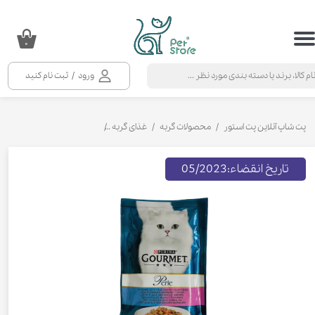
حساب کاربری من
۰
تغییر گذر واژه
ورود
/
ثبت نام کنید
سفارشات
خروج از حساب کاربری
پت شاپ آنلاین پت استور
محصولات گربه
غذای گربه
کنسرو و پوچ و غذای تر گربه
تاریخ انقضاء:05/2023