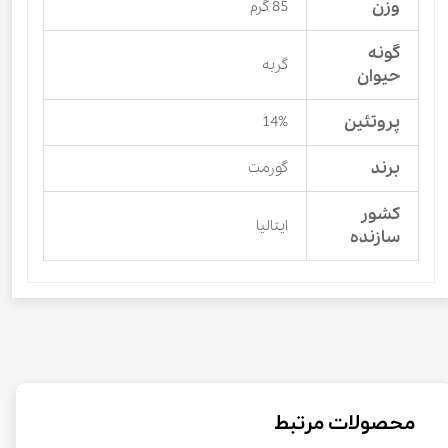
وزن
85 گرم
گونه
گربه
حیوان
پروتئین
14%
برند
گورمت
کشور
ایتالیا
سازنده
محصولات مرتبط