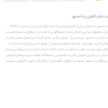
ت شاپ آنلاین پت استور
پت استور به عنوان یکی از قدیمی‌ترین پت شاپ های اینترنتی با بیش از 3000
زار محصول ایرانی و خارجی آماده پاسخگویی به همه ی نیازهای پت شما هست.
ت شاپ پت استور، ویترینی از غذای سگ و غذای گربه با برندهای معتبر مانند:
ویال کنین، جوسرا و .. همراه با طیف وسیعی از لوازم جانبی برای پت شما است.
الای مورد نیاز پت خود را میتوانید با چند کلیک انتخاب کنید و در سریع ترین زمان
مکن درب منزل تحویل بگیرید. همچنین با مطالعه مطالب و ویدیوهای آموزشی
ر وبلاگ پت استور میتوانید راههای نگهداری از سگ و گربه خود را آموزش ببینید.