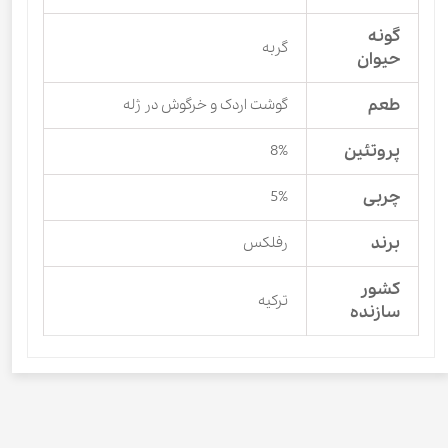
گونه
گربه
حیوان
طعم
گوشت اردک و خرگوش در ژله
پروتئین
8%
چربی
5%
برند
رفلکس
کشور
ترکیه
سازنده