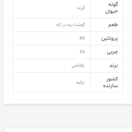
گونه
گربه
حیوان
طعم
گوشت بره در ژله
پروتئین
8%
چربی
5%
برند
رفلکس
کشور
ترکیه
سازنده