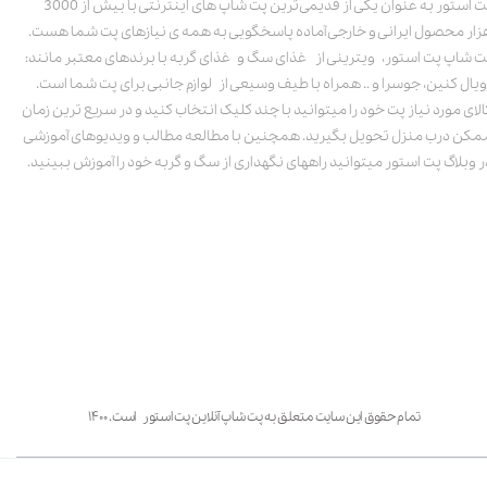
پت استور به عنوان یکی از قدیمی‌ترین پت شاپ های اینترنتی با بیش از 3000
زار محصول ایرانی و خارجی آماده پاسخگویی به همه ی نیازهای پت شما هست.
ت شاپ پت استور، ویترینی از غذای سگ و غذای گربه با برندهای معتبر مانند:
ویال کنین، جوسرا و .. همراه با طیف وسیعی از لوازم جانبی برای پت شما است.
الای مورد نیاز پت خود را میتوانید با چند کلیک انتخاب کنید و در سریع ترین زمان
مکن درب منزل تحویل بگیرید. همچنین با مطالعه مطالب و ویدیوهای آموزشی
ر وبلاگ پت استور میتوانید راههای نگهداری از سگ و گربه خود را آموزش ببینید.
تمام حقوق این سایت متعلق به پت شاپ آنلاین پت استور است. ۱۴۰۰