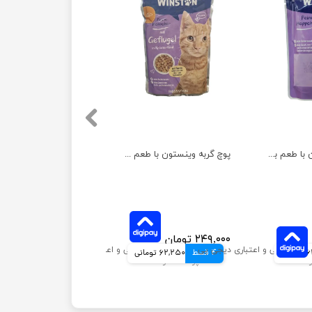
پوچ گربه وینستون با طعم بوقلمون و جگر در سس وزن 100 گرم
پوچ گربه وینستون با طعم مرغ در سس سبزیجات وزن 100 گرم
۲۴۹,۰۰۰ تومان
انی
4 قسط
62,250 تومانی