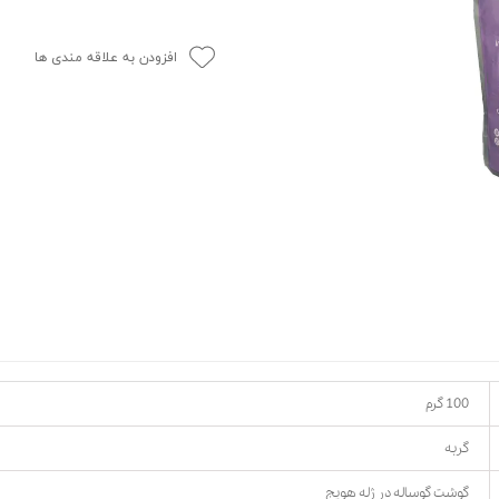
حوله سگ
غذا گربه
ربه
افزودن به علاقه مندی ها
ر بچه گربه
وله گربه
100 گرم
گربه
گوشت گوساله در ژله هویج