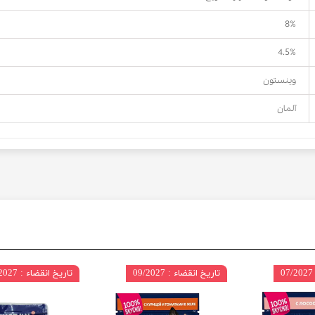
8%
4.5%
وینستون
آلمان
تاریخ انقضاء : 09/2027
تاریخ انقضاء : 09/2027