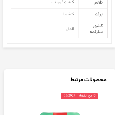
طعم
گوشت گاو و بره
برند
کوشیدا
کشور
آلمان
سازنده
محصولات مرتبط
تاریخ انقضاء : 05/2027