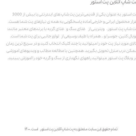
ت شاپ آنلاین پت استور
پت استور به عنوان یکی از قدیمی‌ترین پت شاپ های اینترنتی با بیش از 3000
زار محصول ایرانی و خارجی آماده پاسخگویی به همه ی نیازهای پت شما هست.
ت شاپ پت استور، ویترینی از غذای سگ و غذای گربه با برندهای معتبر مانند:
ویال کنین، جوسرا و .. همراه با طیف وسیعی از لوازم جانبی برای پت شما است.
الای مورد نیاز پت خود را میتوانید با چند کلیک انتخاب کنید و در سریع ترین زمان
مکن درب منزل تحویل بگیرید. همچنین با مطالعه مطالب و ویدیوهای آموزشی
ر وبلاگ پت استور میتوانید راههای نگهداری از سگ و گربه خود را آموزش ببینید.
تمام حقوق این سایت متعلق به پت شاپ آنلاین پت استور است. ۱۴۰۰