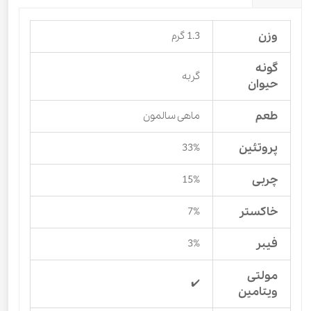
وزن
1.3 گرم
گونه
گربه
حیوان
طعم
ماهی سالمون
پروتئین
33%
چربی
15%
خاکستر
7%
فیبر
3%
مولتی
✔️
ویتامین