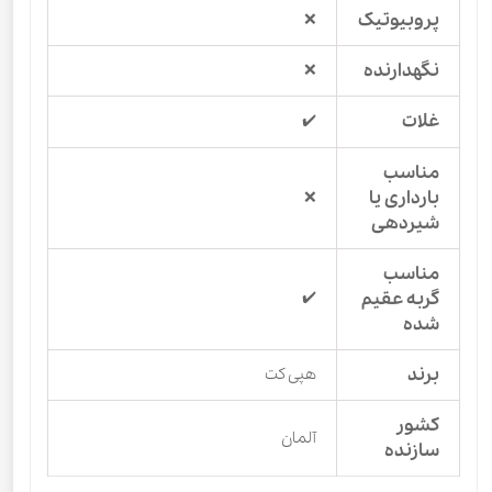
پروبیوتیک
❌
نگهدارنده
❌
غلات
✔️
مناسب
بارداری یا
❌
شیردهی
مناسب
گربه عقیم
✔️
شده
برند
هپی کت
کشور
آلمان
سازنده