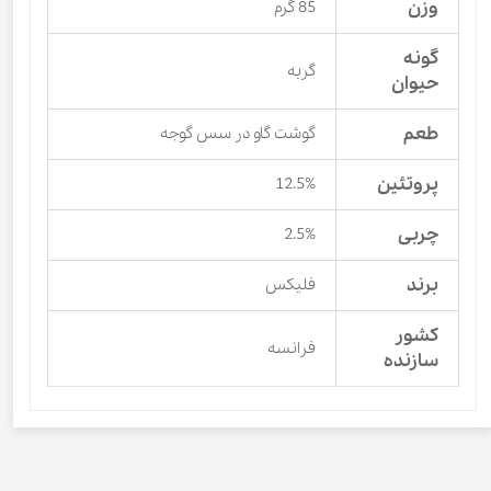
وزن
85 گرم
گونه
گربه
حیوان
طعم
گوشت گاو در سس گوجه
پروتئین
12.5%
چربی
2.5%
برند
فلیکس
کشور
فرانسه
سازنده