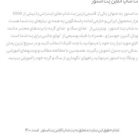
ت شاپ آنلاین پت استور
پت استور به عنوان یکی از قدیمی‌ترین پت شاپ های اینترنتی با بیش از 3000
زار محصول ایرانی و خارجی آماده پاسخگویی به همه ی نیازهای پت شما هست.
ت شاپ پت استور، ویترینی از غذای سگ و غذای گربه با برندهای معتبر مانند:
ویال کنین، جوسرا و .. همراه با طیف وسیعی از لوازم جانبی برای پت شما است.
الای مورد نیاز پت خود را میتوانید با چند کلیک انتخاب کنید و در سریع ترین زمان
مکن درب منزل تحویل بگیرید. همچنین با مطالعه مطالب و ویدیوهای آموزشی
ر وبلاگ پت استور میتوانید راههای نگهداری از سگ و گربه خود را آموزش ببینید.
تمام حقوق این سایت متعلق به پت شاپ آنلاین پت استور است. ۱۴۰۰