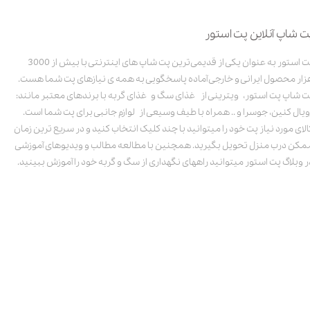
ت شاپ آنلاین پت استور
پت استور به عنوان یکی از قدیمی‌ترین پت شاپ های اینترنتی با بیش از 3000
زار محصول ایرانی و خارجی آماده پاسخگویی به همه ی نیازهای پت شما هست.
ت شاپ پت استور، ویترینی از غذای سگ و غذای گربه با برندهای معتبر مانند:
ویال کنین، جوسرا و .. همراه با طیف وسیعی از لوازم جانبی برای پت شما است.
الای مورد نیاز پت خود را میتوانید با چند کلیک انتخاب کنید و در سریع ترین زمان
مکن درب منزل تحویل بگیرید. همچنین با مطالعه مطالب و ویدیوهای آموزشی
ر وبلاگ پت استور میتوانید راههای نگهداری از سگ و گربه خود را آموزش ببینید.