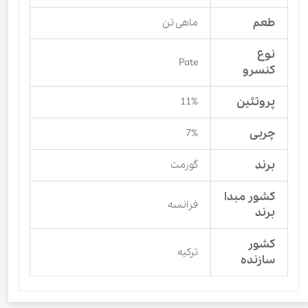
طعم
ماهی تن
نوع
Pate
کنسرو
پروتئین
11%
چربی
7%
برند
گورمت
کشور مبدا
فرانسه
برند
کشور
ترکیه
سازنده