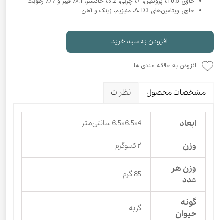
حاوی 10.5٪ پروتئین، 7٪ چربی، 3.2٪ خاکستر، ۰.1٪ فیبر و 77٪ رطوبت
حاوی ویتامین‌های A، D3، منیزیم، زینک و آهن
افزودن به سبد خرید
افزودن به علاقه مندی ها
مشخصات محصول
نظرات
ابعاد
4×6.5×6.5 سانتی‌متر
وزن
۲ کیلوگرم
وزن هر
85 گرم
عدد
گونه
گربه
حیوان