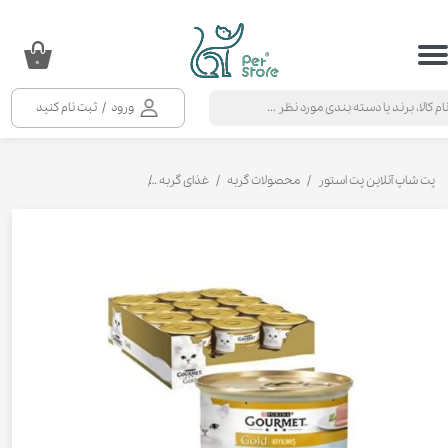
حساب کاربری من
۰
تغییر گذر واژه
ورود
/
ثبت نام کنید
سفارشات
خروج از حساب کاربری
پت شاپ آنلاین پت استور
محصولات گربه
غذای گربه
کنسرو و پوچ و غذای تر گربه