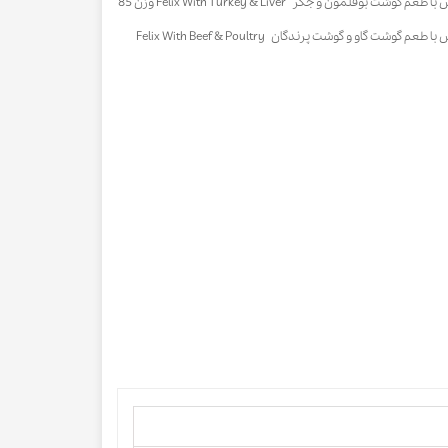
15 عدد پوچ گربه فلیکس با طعم گوشت بوقلمون و جگر Felix With Turkey & Liver وزن 85
15 عدد پوچ گربه فلیکس با طعم گوشت گاو و گوشت پرندگان Felix With Beef & Poultry