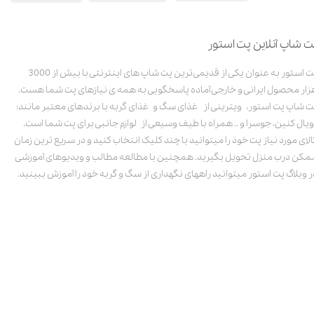
ت شاپ آنلاین پت استور
پت استور به عنوان یکی از قدیمی‌ترین پت شاپ های اینترنتی با بیش از 3000
زار محصول ایرانی و خارجی آماده پاسخگویی به همه ی نیازهای پت شما هست.
ت شاپ پت استور، ویترینی از غذای سگ و غذای گربه با برندهای معتبر مانند:
ویال کنین، جوسرا و .. همراه با طیف وسیعی از لوازم جانبی برای پت شما است.
الای مورد نیاز پت خود را میتوانید با چند کلیک انتخاب کنید و در سریع ترین زمان
مکن درب منزل تحویل بگیرید. همچنین با مطالعه مطالب و ویدیوهای آموزشی
ر وبلاگ پت استور میتوانید راههای نگهداری از سگ و گربه خود را آموزش ببینید.