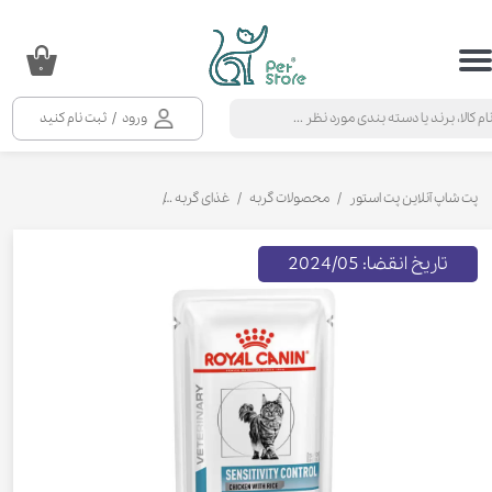
حساب کاربری من
۰
تغییر گذر واژه
ورود
/
ثبت نام کنید
سفارشات
خروج از حساب کاربری
پت شاپ آنلاین پت استور
محصولات گربه
غذای گربه
کنسرو و پوچ و غذای تر گربه
تاریخ انقضا: 2024/05