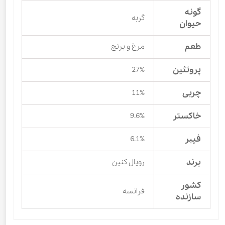
گونه
گربه
حیوان
طعم
مرغ و برنج
پروتئین
27%
چربی
11%
خاکستر
9.6%
فیبر
6.1%
برند
رویال کنین
کشور
فرانسه
سازنده