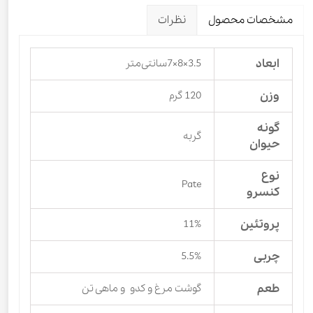
مشخصات محصول
نظرات
ابعاد
3.5×8×7سانتی‌متر
وزن
120 گرم
گونه
گربه
حیوان
نوع
Pate
کنسرو
پروتئین
11%
چربی
5.5%
طعم
گوشت مرغ و کدو و ماهی تن