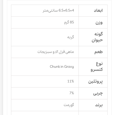
ابعاد
4×6.5×6.5 سانتی‌متر
وزن
85 گرم
گونه
گربه
حیوان
طعم
ماهی قزل آلا و سبزیجات
نوع
Chunk in Gravy
کنسرو
پروتئین
11%
چربی
7%
برند
گورمت