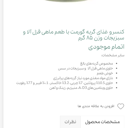
کنسرو غذای گربه گورمت با طعم ماهی قزل آلا و
سبزیجات وزن ۸۵ گرم
اتمام موجودی
سایر مشخصات:
مخصوص گربه‌های بالغ
حاوی ماهی قزل آلا و سبزیجات در سس
خوش طعم
دارای مواد مغذی مورد نیاز گربه‌های پرانرژی
حاوی 10.5٪ پروتئین، 7٪ چربی، 3.2٪ خاکستر، ۰.1٪ فیبر و 77٪ رطوبت
حاوی ویتامین‌های A، D3، منیزیم، زینک و آهن
افزودن به علاقه مندی ها
مشخصات محصول
نظرات