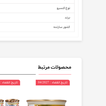
نوع کنسرو
برند
کشور سازنده
محصولات مرتبط
 04/2027
تاریخ انقضاء : 04/2027
تاریخ انقضاء : 04/2027