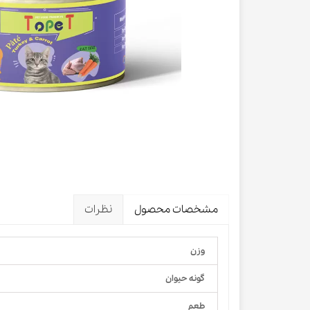
لباس و 
ظرف آب و 
اسکرچر گ
شیشه شی
لباس و ح
مشخصات محصول
نظرات
وزن
گونه حیوان
طعم