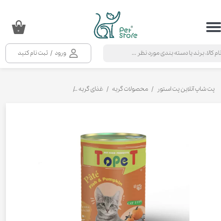
حساب کاربری من
۰
تغییر گذر واژه
ورود
/
ثبت نام کنید
سفارشات
خروج از حساب کاربری
پت شاپ آنلاین پت استور
محصولات گربه
غذای گربه
کنسرو و پوچ و غذای تر گربه