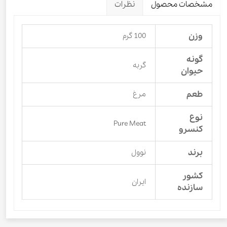
مشخصات محصول
نظرات
وزن
100 گرم
گونه
گربه
حیوان
طعم
مرغ
نوع
Pure Meat
کنسرو
برند
نوول
کشور
ایران
سازنده