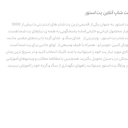
ت شاپ آنلاین پت استور
پت استور به عنوان یکی از قدیمی‌ترین پت شاپ های اینترنتی با بیش از 3000
زار محصول ایرانی و خارجی آماده پاسخگویی به همه ی نیازهای پت شما هست.
ت شاپ پت استور، ویترینی از غذای سگ و غذای گربه با برندهای معتبر مانند:
ویال کنین، جوسرا و .. همراه با طیف وسیعی از لوازم جانبی برای پت شما است.
الای مورد نیاز پت خود را میتوانید با چند کلیک انتخاب کنید و در سریع ترین زمان
مکن درب منزل تحویل بگیرید. همچنین با مطالعه مطالب و ویدیوهای آموزشی
ر وبلاگ پت استور میتوانید راههای نگهداری از سگ و گربه خود را آموزش ببینید.