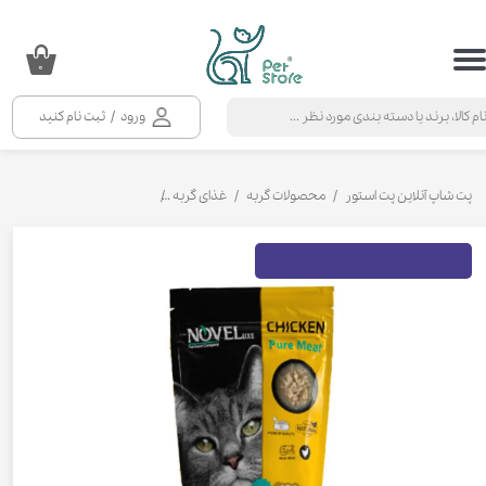
حساب کاربری من
۰
تغییر گذر واژه
ورود
/
ثبت نام کنید
سفارشات
خروج از حساب کاربری
پت شاپ آنلاین پت استور
محصولات گربه
غذای گربه
کنسرو و پوچ و غذای تر گربه