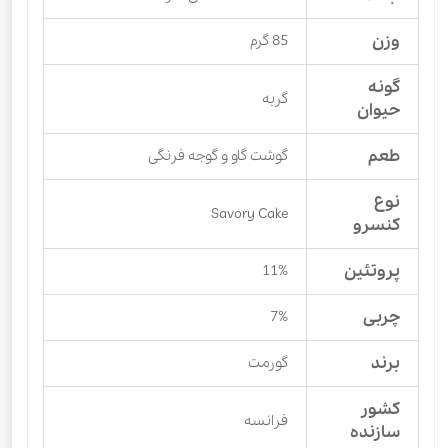
وزن
85 گرم
گونه
گربه
حیوان
طعم
گوشت گاو و گوجه فرنگی
نوع
Savory Cake
کنسرو
پروتئین
11%
چربی
7%
برند
گورمت
کشور
فرانسه
سازنده