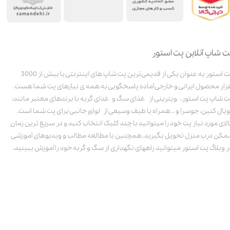
ت شاپ آنلاین پت استور
پت استور به عنوان یکی از قدیمی‌ترین پت شاپ های اینترنتی با بیش از 3000
زار محصول ایرانی و خارجی آماده پاسخگویی به همه ی نیازهای پت شما هست.
ت شاپ پت استور، ویترینی از غذای سگ و غذای گربه با برندهای معتبر مانند:
ویال کنین، جوسرا و .. همراه با طیف وسیعی از لوازم جانبی برای پت شما است.
الای مورد نیاز پت خود را میتوانید با چند کلیک انتخاب کنید و در سریع ترین زمان
مکن درب منزل تحویل بگیرید. همچنین با مطالعه مطالب و ویدیوهای آموزشی
ر وبلاگ پت استور میتوانید راههای نگهداری از سگ و گربه خود را آموزش ببینید.