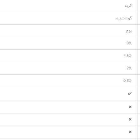
گربه
گوشت بره
پوچ
8%
4.5%
2%
0.3%
✔️
❌
❌
❌