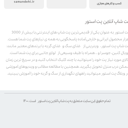
ت شاپ آنلاین پت استور
پت استور به عنوان یکی از قدیمی‌ترین پت شاپ های اینترنتی با بیش از 3000
زار محصول ایرانی و خارجی آماده پاسخگویی به همه ی نیازهای پت شما هست.
ت شاپ پت استور، ویترینی از غذای سگ و غذای گربه با برندهای معتبر مانند:
ویال کنین، جوسرا و .. همراه با طیف وسیعی از لوازم جانبی برای پت شما است.
الای مورد نیاز پت خود را میتوانید با چند کلیک انتخاب کنید و در سریع ترین زمان
مکن درب منزل تحویل بگیرید. همچنین با مطالعه مطالب و ویدیوهای آموزشی
ر وبلاگ پت استور میتوانید راههای نگهداری از سگ و گربه خود را آموزش ببینید.
تمام حقوق این سایت متعلق به پت شاپ آنلاین پت استور است. ۱۴۰۰