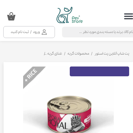
حساب کاربری من
۰
تغییر گذر واژه
ورود
/
ثبت نام کنید
سفارشات
خروج از حساب کاربری
پت شاپ آنلاین پت استور
محصولات گربه
غذای گربه
کنسرو و پوچ و غذای تر گربه