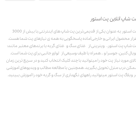
ت شاپ آنلاین پت استور
پت استور به عنوان یکی از قدیمی‌ترین پت شاپ های اینترنتی با بیش از 3000
زار محصول ایرانی و خارجی آماده پاسخگویی به همه ی نیازهای پت شما هست.
ت شاپ پت استور، ویترینی از غذای سگ و غذای گربه با برندهای معتبر مانند:
ویال کنین، جوسرا و .. همراه با طیف وسیعی از لوازم جانبی برای پت شما است.
الای مورد نیاز پت خود را میتوانید با چند کلیک انتخاب کنید و در سریع ترین زمان
مکن درب منزل تحویل بگیرید. همچنین با مطالعه مطالب و ویدیوهای آموزشی
ر وبلاگ پت استور میتوانید راههای نگهداری از سگ و گربه خود را آموزش ببینید.