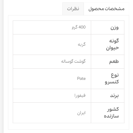
مشخصات محصول
نظرات
وزن
400 گرم
گونه
گربه
حیوان
طعم
گوشت گوساله
نوع
Pate
کنسرو
برند
فیفورا
کشور
ایران
سازنده