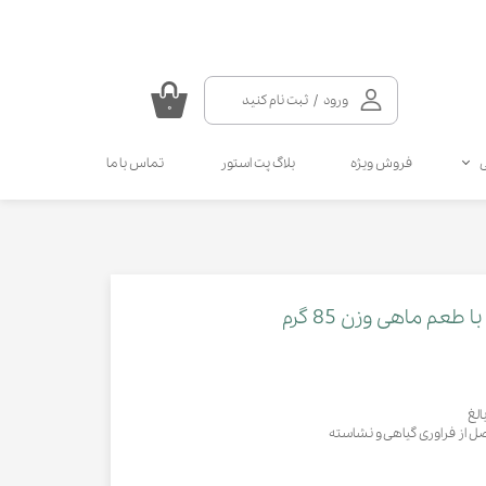
ورود
/
ثبت نام کنید
۰
حساب کاربری من
فروش ویژه
بلاگ پت استور
تماس با ما
تغییر گذر واژه
سفارشات
سلامتی گربه
سلامتی سگ
مکمل و ویتامین سگ
مالت و مولتی ویتامین گربه
خروج از حساب کاربری
انواع قطره سگ
انواع اسپری گربه
انواع قطره گربه
انواع اسپری سگ
طعم ماهی وزن 85 گرم
کرم دست و پای سگ
لغ
ل از فراوری گیاهی و نشاسته