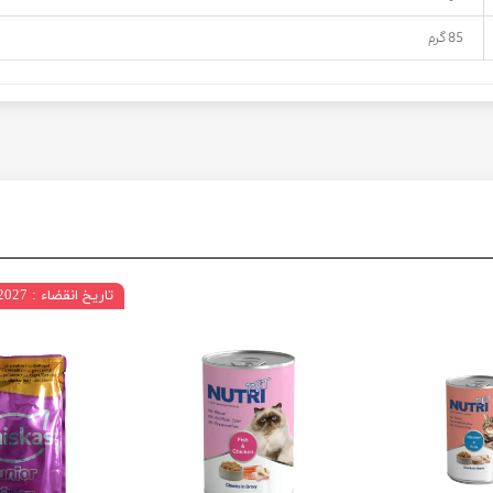
85 گرم
تاریخ انقضاء : 09/2027