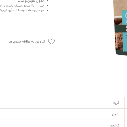
بدون گلوتن و غلات
پس از باز شدن بسته بندی در ا
حوله سگ
غذا گربه
در جای خشک و خنک نگهداری ش
ربه
ر بچه گربه
وله گربه
افزودن به علاقه مندی ها
گربه
بابین
فرانسه