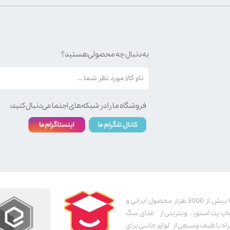
به دنبال چه محصولی هستید؟
فروشگاه ما را در شبکه‌های اجتماعی دنبال کنید:
پت استور به عنوان یکی از قدیمی‌ترین پت شاپ های اینترنتی با بیش از 3000 هزار محصول ایرانی و
اپ پت استور، ویترینی از غذای سگ
اه با طیف وسیعی از لوازم جانبی برای