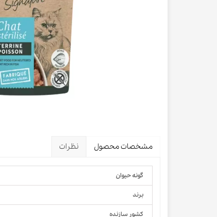
لباس و 
ظرف آب و 
اسکرچر گ
شیشه شی
لباس و ح
مشخصات محصول
نظرات
گونه حیوان
برند
کشور سازنده