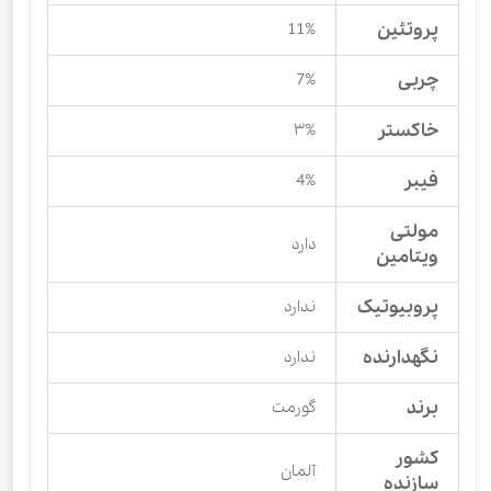
پروتئین
11%
چربی
7%
خاکستر
۳%
فیبر
4%
مولتی
دارد
ویتامین
پروبیوتیک
ندارد
نگهدارنده
ندارد
برند
گورمت
کشور
آلمان
سازنده