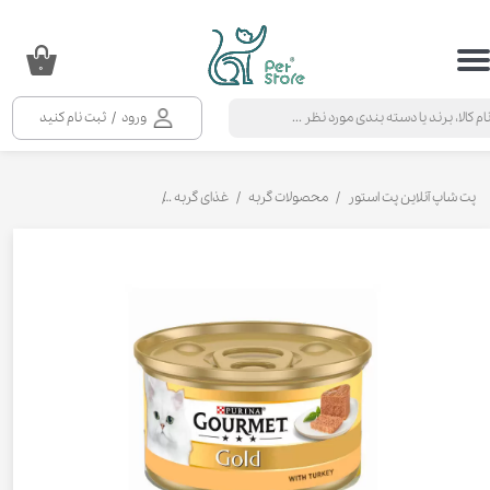
حساب کاربری من
۰
تغییر گذر واژه
ورود
/
ثبت نام کنید
سفارشات
خروج از حساب کاربری
پت شاپ آنلاین پت استور
محصولات گربه
غذای گربه
کنسرو و پوچ و غذای تر گربه