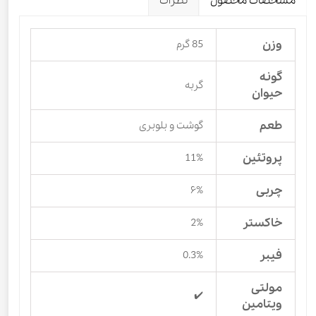
مشخصات محصول
نظرات
وزن
85 گرم
گونه
گربه
حیوان
طعم
گوشت و بلوبری
پروتئین
11%
چربی
۶%
خاکستر
2%
فیبر
0.3%
مولتی
✔️
ویتامین