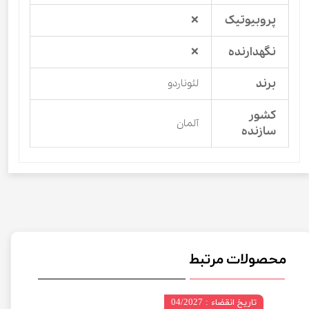
پروبیوتیک
❌
نگهدارنده
❌
برند
لئوناردو
کشور
آلمان
سازنده
محصولات مرتبط
تاریخ انقضاء : 04/2027