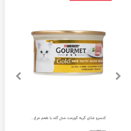
پوچ بچه گربه ویسکاس با طعم گوشت پرندگان وزن 85 گرم
کنسرو غذای گربه گورمت مدل گلد با طعم مرغ وزن ۸۵ گرم
۲۹۵,۰۰۰ تومان