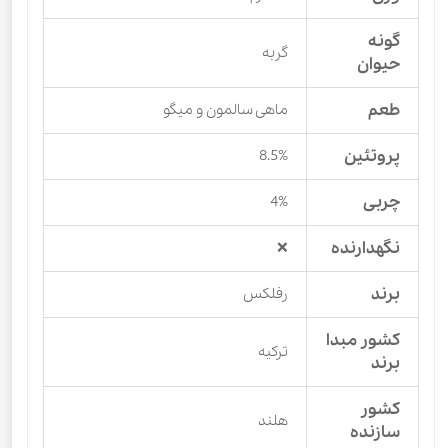
گونه
گربه
حیوان
طعم
ماهی سالمون و میگو
پروتئین
8.5%
چربی
4%
نگهدارنده
❌
برند
رفلکس
کشور مبدا
ترکیه
برند
کشور
هلند
سازنده