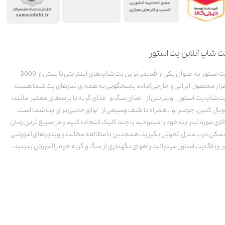
ت شاپ آنلاین پت استور
پت استور به عنوان یکی از قدیمی‌ترین پت شاپ های اینترنتی با بیش از 3000
زار محصول ایرانی و خارجی آماده پاسخگویی به همه ی نیازهای پت شما هست.
ت شاپ پت استور، ویترینی از غذای سگ و غذای گربه با برندهای معتبر مانند:
ویال کنین، جوسرا و .. همراه با طیف وسیعی از لوازم جانبی برای پت شما است.
الای مورد نیاز پت خود را میتوانید با چند کلیک انتخاب کنید و در سریع ترین زمان
مکن درب منزل تحویل بگیرید. همچنین با مطالعه مطالب و ویدیوهای آموزشی
ر وبلاگ پت استور میتوانید راههای نگهداری از سگ و گربه خود را آموزش ببینید.