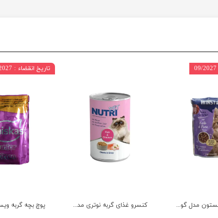
تاریخ انقضاء : 09/2027
پوچ گربه وینستون مدل گوشت گوساله و بوقلمون وزن 100 گرم
کنسرو غذای گربه نوتری مدل مرغ و ماهی وزن 425 گرم