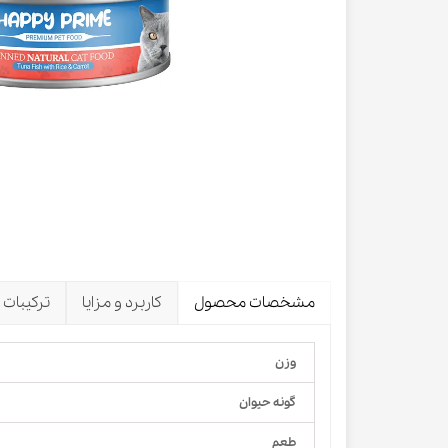
لباس و 
ظرف آب و 
اسکرچر گ
شیشه شی
لباس و ح
مشخصات محصول
کاربرد و مزایا
ترکیبات 
وزن
گونه حیوان
طعم