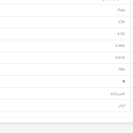
Pate
13%
4.5%
0.46%
0.01%
79%
❌
هپی پرایم
ایران