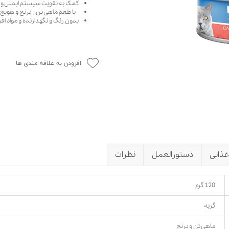
کمک به تقویت سیستم ایمنی و
حوله سگ
غذا گربه
با طعم ماهی تن، برنج و هویج
بدون رنگ و نگهدارنده و مواد اف
ربه
ر بچه گربه
وله گربه
افزودن به علاقه مندی ها
غذایی
دستورالعمل
نظرات
120 گرم
گربه
ماهی تن و برنج