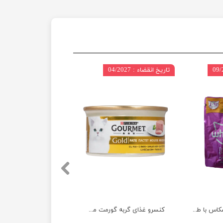
تاریخ انقضاء : 04/2027
پوچ بچه گربه ویسکاس با طعم گوشت پرندگان وزن 85 گرم
کنسرو غذای گربه گورمت مدل گلد با طعم مرغ وزن ۸۵ گرم