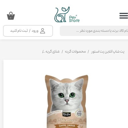
حساب کاربری من
۰
تغییر گذر واژه
ورود
/
ثبت نام کنید
سفارشات
خروج از حساب کاربری
پت شاپ آنلاین پت استور
محصولات گربه
غذای گربه
کنسرو و پوچ و غذای تر گربه