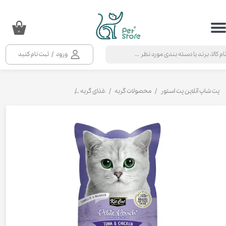
حساب کاربری من
۰
تغییر گذر واژه
ورود
/
ثبت نام کنید
سفارشات
خروج از حساب کاربری
پت شاپ آنلاین پت استور
محصولات گربه
غذای گربه
کنسرو و پوچ و غذای تر گربه