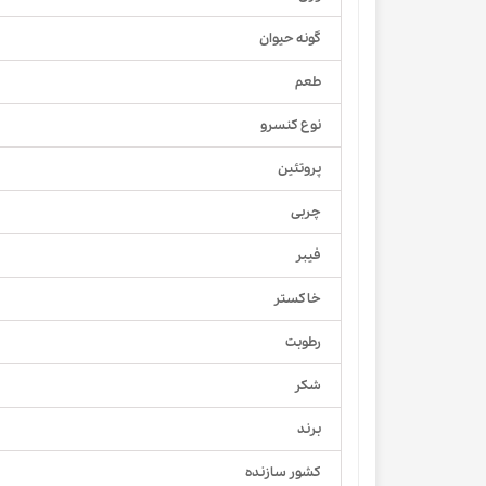
گونه حیوان
طعم
نوع کنسرو
پروتئین
چربی
فیبر
خاکستر
رطوبت
شکر
برند
کشور سازنده