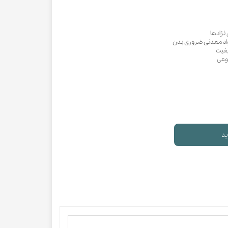
نژادها
مواد معدنی ضروری بدن
کیفیت
وعی
ید