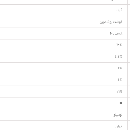
گربه
گوشت بوقلمون
Natural
۱۲%
3.5%
1%
1%
7۱%
❌
اومیلو
ایران