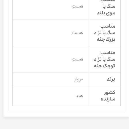
سگ با
هست
موی بلند
مناسب
سگ با نژاد
هست
بزرگ جثه
مناسب
سگ با نژاد
هست
کوچک جثه
برند
درولز
کشور
هند
سازنده