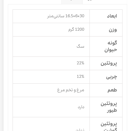
ابعاد
30×6×16.5 سانتی‌متر
وزن
1200 گرم
گونه
سگ
حیوان
پروتئین
22%
چربی
12%
طعم
مرغ و تخم مرغ
پروتئین
دارد
طیور
پروتئین
گوشت
ندارد