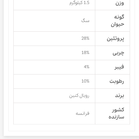
وزن
1.5 کیلوگرم
گونه
سگ
حیوان
پروتئین
28%
چربی
18%
فیبر
4%
رطوبت
10%
برند
رویال کنین
کشور
فرانسه
سازنده