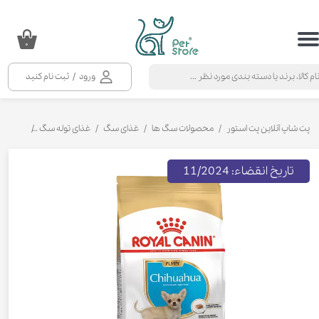
حساب کاربری من
۰
تغییر گذر واژه
ورود
/
ثبت نام کنید
سفارشات
خروج از حساب کاربری
پت شاپ آنلاین پت استور
محصولات سگ ها
غذای سگ
غذای توله سگ
غذای خشک 
تاریخ انقضاء: 11/2024