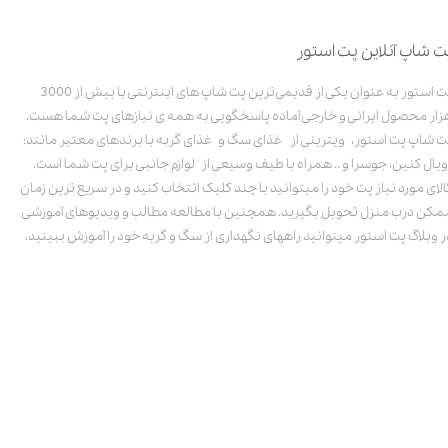
ت شاپ آنلاین پت استور
پت استور به عنوان یکی از قدیمی‌ترین پت شاپ های اینترنتی با بیش از 3000
زار محصول ایرانی و خارجی آماده پاسخگویی به همه ی نیازهای پت شما هست.
ت شاپ پت استور، ویترینی از غذای سگ و غذای گربه با برندهای معتبر مانند:
ویال کنین، جوسرا و .. همراه با طیف وسیعی از لوازم جانبی برای پت شما است.
الای مورد نیاز پت خود را میتوانید با چند کلیک انتخاب کنید و در سریع ترین زمان
مکن درب منزل تحویل بگیرید. همچنین با مطالعه مطالب و ویدیوهای آموزشی
ر وبلاگ پت استور میتوانید راههای نگهداری از سگ و گربه خود را آموزش ببینید.