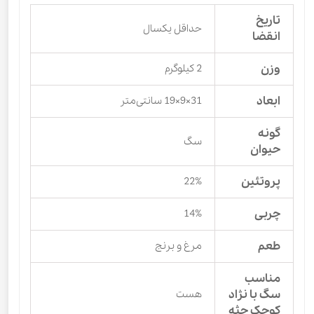
تاریخ
حداقل یکسال
انقضا
وزن
2 کیلوگرم
ابعاد
31×9×19 سانتی‌متر
گونه
سگ
حیوان
پروتئین
22%
چربی
14%
طعم
مرغ و برنج
مناسب
سگ با نژاد
هست
کوچک جثه