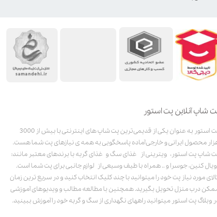
ت شاپ آنلاین پت استور
پت استور به عنوان یکی از قدیمی‌ترین پت شاپ های اینترنتی با بیش از 3000
زار محصول ایرانی و خارجی آماده پاسخگویی به همه ی نیازهای پت شما هست.
ت شاپ پت استور، ویترینی از غذای سگ و غذای گربه با برندهای معتبر مانند:
ویال کنین، جوسرا و .. همراه با طیف وسیعی از لوازم جانبی برای پت شما است.
الای مورد نیاز پت خود را میتوانید با چند کلیک انتخاب کنید و در سریع ترین زمان
مکن درب منزل تحویل بگیرید. همچنین با مطالعه مطالب و ویدیوهای آموزشی
ر وبلاگ پت استور میتوانید راههای نگهداری از سگ و گربه خود را آموزش ببینید.