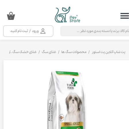
حساب کاربری من
۰
تغییر گذر واژه
ورود
/
ثبت نام کنید
سفارشات
خروج از حساب کاربری
پت شاپ آنلاین پت استور
محصولات سگ ها
غذای سگ
غذای خشک سگ
غذای خ