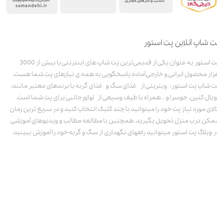
ت شاپ آنلاین پت استور
پت استور به عنوان یکی از قدیمی‌ترین پت شاپ های اینترنتی با بیش از 3000
زار محصول ایرانی و خارجی آماده پاسخگویی به همه ی نیازهای پت شما هست.
ت شاپ پت استور، ویترینی از غذای سگ و غذای گربه با برندهای معتبر مانند:
ویال کنین، جوسرا و .. همراه با طیف وسیعی از لوازم جانبی برای پت شما است.
الای مورد نیاز پت خود را میتوانید با چند کلیک انتخاب کنید و در سریع ترین زمان
مکن درب منزل تحویل بگیرید. همچنین با مطالعه مطالب و ویدیوهای آموزشی
ر وبلاگ پت استور میتوانید راههای نگهداری از سگ و گربه خود را آموزش ببینید.