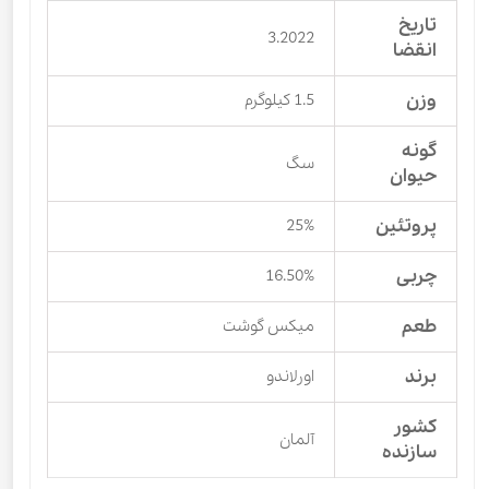
تاریخ
3.2022
انقضا
وزن
1.5 کیلوگرم
گونه
سگ
حیوان
پروتئین
25%
چربی
16.50%
طعم
میکس گوشت
برند
اورلاندو
کشور
آلمان
سازنده