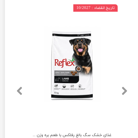
تاریخ انقضاء : 10/2027
غذای خشک سگ بالغ رفلکس با طعم مرغ وزن 15 کیلوگرم
غذای خشک سگ بالغ رفلکس با طعم بره وزن 15 کیلوگرم