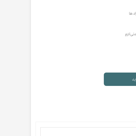
 ها
نی لازم
ید