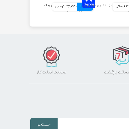
انی
4 قسط
36,750 تومانی
ضمانت اصالت کالا
جستجو