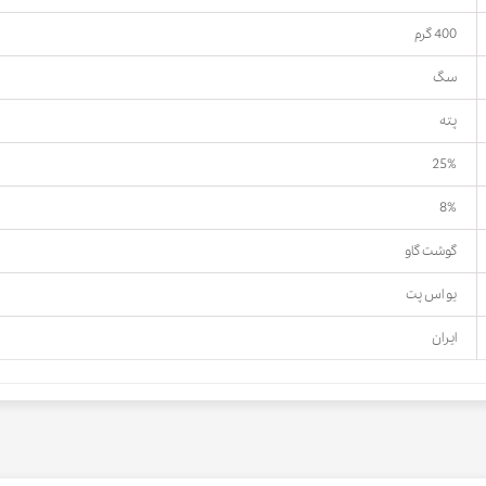
400 گرم
سگ
پته
25%
8%
گوشت گاو
یو اس پت
ایران