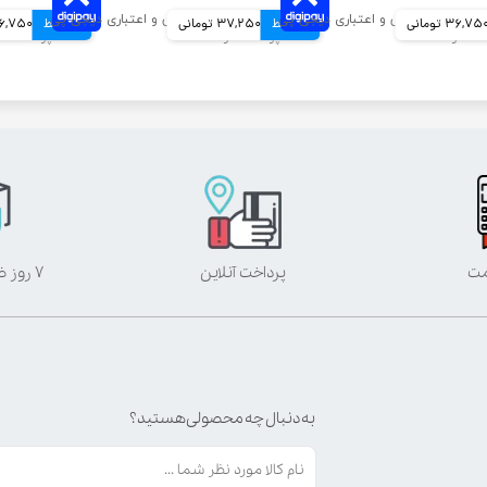
36,75 تومانی
4 قسط
37,250 تومانی
4 قسط
36,750 توم
مت
پرداخت آنلاین
۷ روز ضمانت بازگشت
به دنبال چه محصولی هستید؟