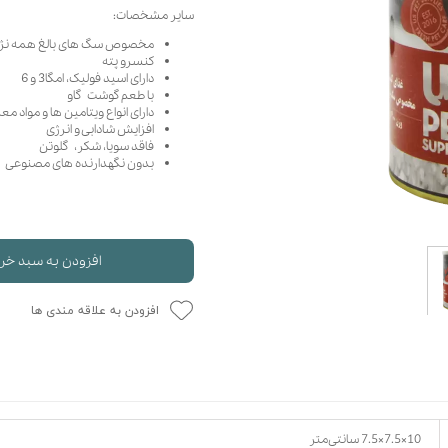
سایر مشخصات:
حوله سگ
غذا گربه
مخصوص سگ های بالغ همه نژاد
ربه
کنسرو پته
ر بچه گربه
دارای اسید فولیک، امگا3 و 6
با طعم گوشت گاو
وله گربه
دارای انواع ویتامین ها و مواد معد
افزایش شادابی و انرژی
فاقد سویا، شکر، گلوتن
بدون نگهدارنده های مصنوعی
افزودن به سبد خر
افزودن به علاقه مندی ها
10×7.5×7.5 سانتی‌متر